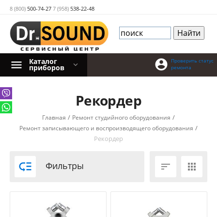
8 (800)
500-74-27
7 (958)
538-22-48
Каталог

Проверить статус
приборов
ремонта
Рекордер
/
/
Главная
Ремонт студийного оборудования
/
Ремонт записывающего и воспроизводящего оборудования
Рекордер

Фильтры

