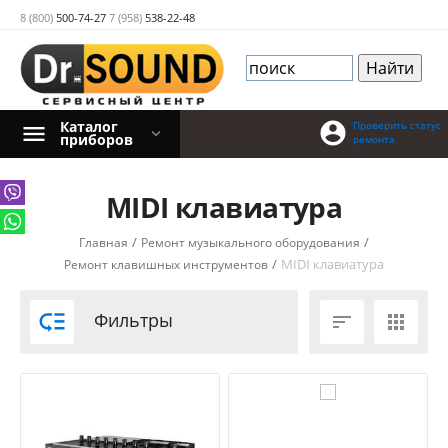
8 (800)
500-74-27
7 (958)
538-22-48
Каталог

Проверить статус
приборов
ремонта
MIDI клавиатура
/
/
Главная
Ремонт музыкального оборудования
/
MIDI клавиатура
Ремонт клавишных инструментов

Фильтры

