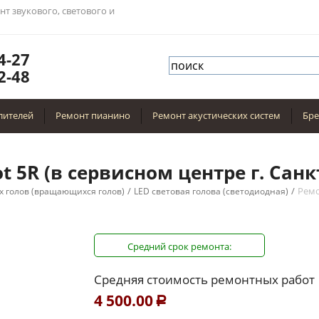
нт звукового, светового и
4-27
2-48
лителей
Ремонт пианино
Ремонт акустических систем
Бр
ot 5R (в сервисном центре г. Санк
/
/
Ремо
х голов (вращающихся голов)
LED световая голова (светодиодная)
Средний срок ремонта:
Средняя стоимость ремонтных работ
4 500.00
Р