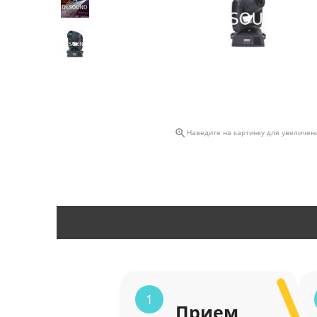

Наведите на картинку для увеличен
1
Прием