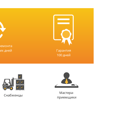
ремонта
чих дней
Гарантия
100 дней
Мастера-
Снабженцы
приемщики