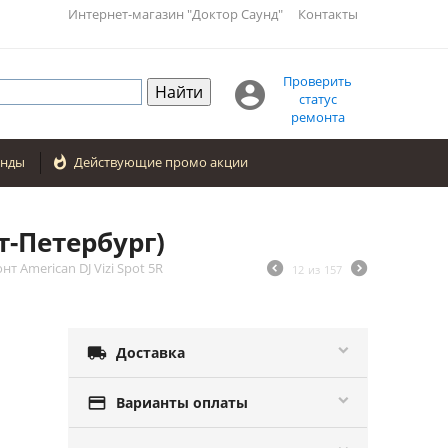
Интернет-магазин "Доктор Саунд"
Контакты
Проверить

статус
ремонта
енды

Действующие промо акции
т-Петербург)
нт American DJ Vizi Spot 5R
12
из
157

Доставка

Варианты оплаты