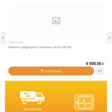


Ремонт цифрового пианино Grace BP-90
Р
6 500.00
Р

В КОРЗИНУ
Бесплатная