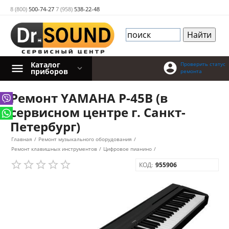
8 (800)
500-74-27
7 (958)
538-22-48
Каталог

Проверить статус
приборов
ремонта
Ремонт YAMAHA P-45B (в
сервисном центре г. Санкт-
Петербург)
Главная
/
Ремонт музыкального оборудования
/
Ремонт клавишных инструментов
/
Цифровое пианино
/
КОД:
955906